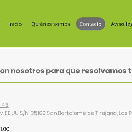
Inicio
Quiénes somos
Contacto
Aviso le
con nosotros para que resolvamos t
2 45
. EE UU S/N, 35100 San Bartolomé de Tirajana,
Las 
1:00