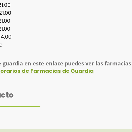
1:00
21:00
1:00
1:00
4:00
o
e guardia en este enlace puedes ver las farmacias
orarios de Farmacias de Guardia
acto